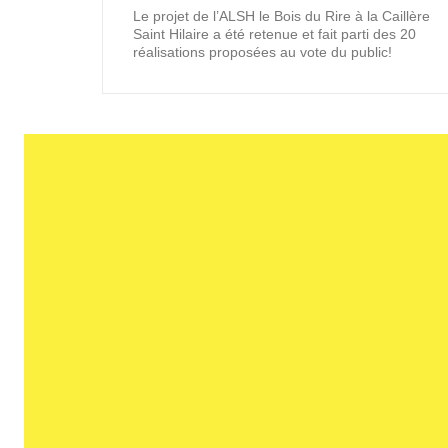
Le projet de l’ALSH le Bois du Rire à la Caillère
Saint Hilaire a été retenue et fait parti des 20
réalisations proposées au vote du public!
Nous sommes une agence d'archite
Contactez-nou