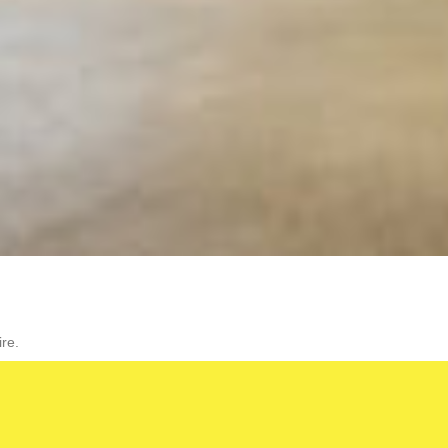
re.
L’AGENCE