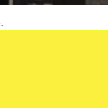
re.
L’AGENCE
cture basée à Bouaye et Nantes. Nous intervenons notamment 
s par mail :
lmaudet.architecte@gmail.com
ou par téléphone : 0
Facebook
Houzz